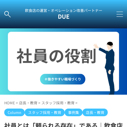
飲食店の運営・オペレーション改善パートナー
DUE
HOME
>
店長・教育
>
スタッフ採用・教育
>
Column
スタッフ採用・教育
事例集
店長・教育
社員とは「頼られる存在」である｜飲食店